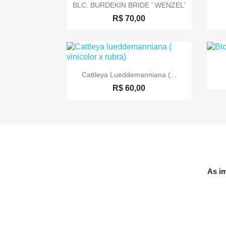

Visualização rápida
BLC. BURDEKIN BRIDE ' WENZEL'
R$ 70,00

Visualização rápida
Cattleya Lueddemanniana (...
R$ 60,00
As im