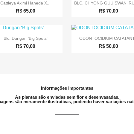


Visualização rápida
Visualização rápida
Cattleya Akimi Haneda X...
BLC. CHYONG GUU SWAN 'RUB
R$ 65,00
R$ 70,00


Visualização rápida
Visualização rápida
Blc. Durigan ‘Big Spots’
ODONTOCIDIUM CATATAN
R$ 70,00
R$ 50,00
Informações Importantes
As plantas são enviadas sem flor e desenvasadas.
agens são meramente ilustrativas, podendo haver variações nat