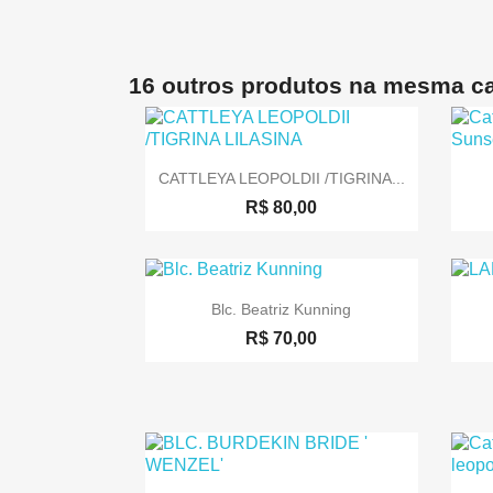
16 outros produtos na mesma ca

Visualização rápida
CATTLEYA LEOPOLDII /TIGRINA...
R$ 80,00

Visualização rápida
Blc. Beatriz Kunning
R$ 70,00