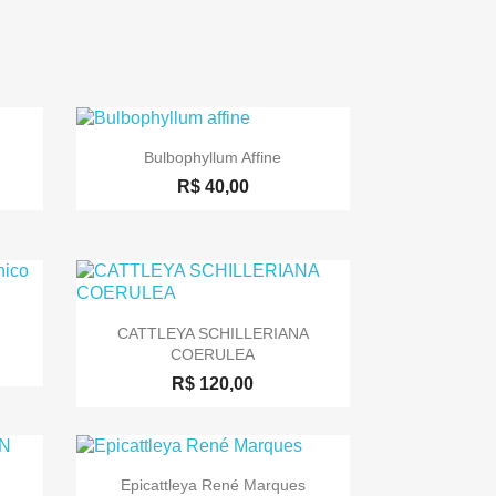

Visualização rápida
Bulbophyllum Affine
R$ 40,00

Visualização rápida
CATTLEYA SCHILLERIANA
COERULEA
R$ 120,00

Visualização rápida
Epicattleya René Marques