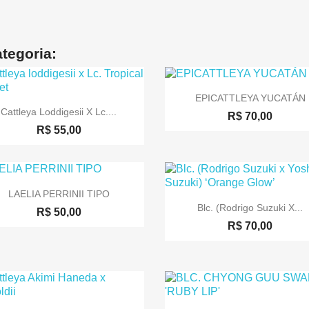
tegoria:

Visualização rápida
EPICATTLEYA YUCATÁN

Visualização rápida
Cattleya Loddigesii X Lc....
R$ 70,00
R$ 55,00

Visualização rápida
LAELIA PERRINII TIPO

Visualização rápida
Blc. (Rodrigo Suzuki X...
R$ 50,00
R$ 70,00