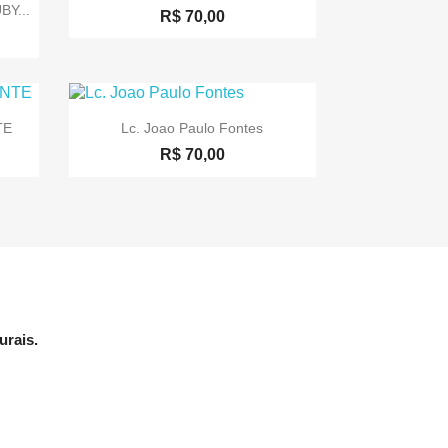
Y...
R$ 70,00

Visualização rápida
TE
Lc. Joao Paulo Fontes
R$ 70,00
urais.