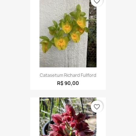
favorite_border
Catasetum Richard Fullford
R$ 90,00
favorite_border