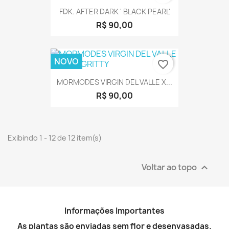
FDK. AFTER DARK ' BLACK PEARL'
R$ 90,00
NOVO
favorite_border
MORMODES VIRGIN DEL VALLE X...
R$ 90,00
Exibindo 1 - 12 de 12 item(s)
Voltar ao topo

Informações Importantes
As plantas são enviadas sem flor e desenvasadas.