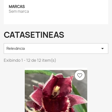
MARCAS
Sem marca
CATASETINEAS

Relevância
Exibindo 1 - 12 de 12 item(s)
favorite_border