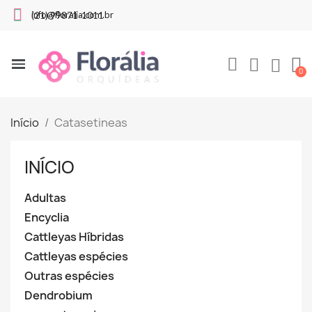
info@floralia.com.br
(21) 99871-1011
Início
Catasetineas
INÍCIO
Adultas
Encyclia
Cattleyas Híbridas
Cattleyas espécies
Outras espécies
Dendrobium