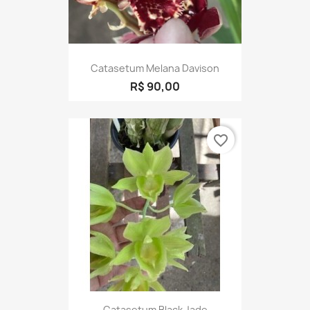
Catasetum Melana Davison
R$ 90,00
favorite_border
Catasetum Black Jade