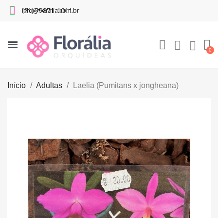
info@floralia.com.br
(21) 99871-1011
Início
Adultas
Laelia (Pumitans x jongheana)