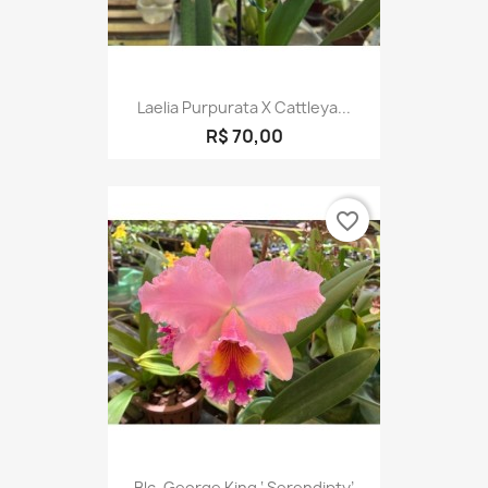
Laelia Purpurata X Cattleya...
R$ 70,00
favorite_border
Blc. George King ‘ Serendipty’