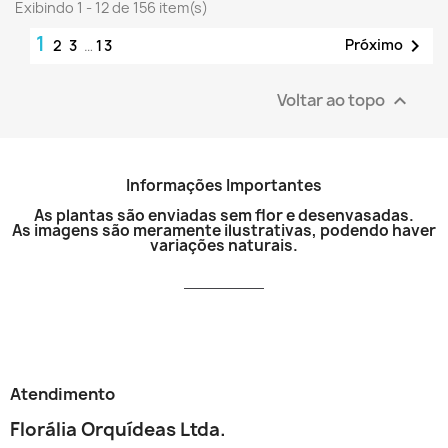
Exibindo 1 - 12 de 156 item(s)
1

Próximo
2
3
…
13
Voltar ao topo

Informações Importantes
As plantas são enviadas sem flor e desenvasadas.
As imagens são meramente ilustrativas, podendo haver
variações naturais.
Atendimento
Florália Orquídeas Ltda.