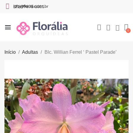
info@floralia.com.br
(21) 99871-1011
Início
Adultas
Blc. Willian Ferrel ‘ Pastel Parade’