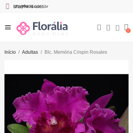
info@floralia.com.br
(21) 99871-1011
Início
Adultas
Blc. Memória Crispin Rosales