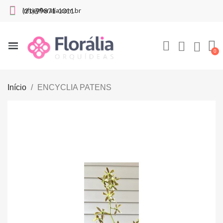
info@floralia.com.br
(21) 99871-1011
Início
ENCYCLIA PATENS