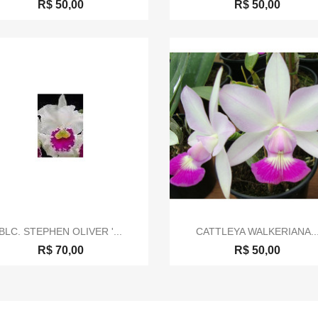
R$ 50,00
R$ 50,00


Visualização rápida
Visualização rápida
BLC. STEPHEN OLIVER '...
CATTLEYA WALKERIANA..
R$ 70,00
R$ 50,00