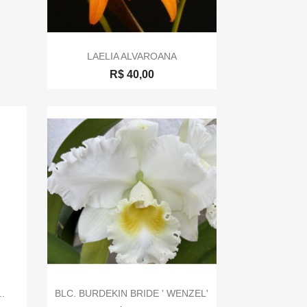

Visualização rápida
LAELIA ALVAROANA
R$ 40,00

Visualização rápida
.
BLC. BURDEKIN BRIDE ' WENZEL'