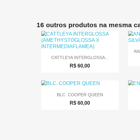
16 outros produtos na mesma ca
AN

Visualização rápida
CATTLEYA INTERGLOSSA...
R$ 60,00

Visualização rápida
BLC. COOPER QUEEN
R$ 60,00