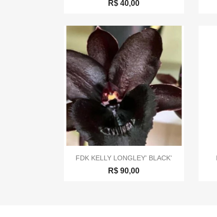
R$ 40,00

Visualização rápida
FDK KELLY LONGLEY' BLACK'
R$ 90,00