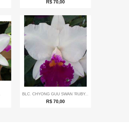
R$ 70,00

Visualização rápida
.
BLC. CHYONG GUU SWAN 'RUBY...
R$ 70,00