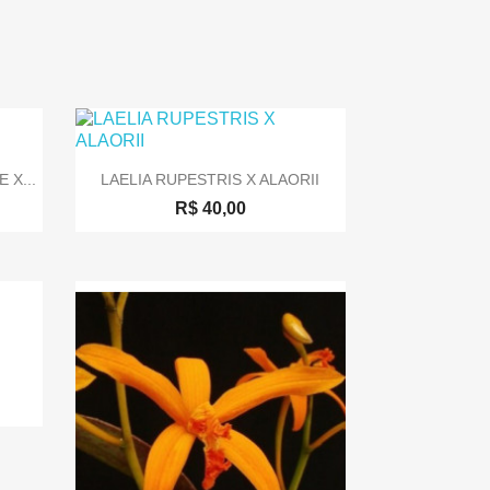

Visualização rápida
 X...
LAELIA RUPESTRIS X ALAORII
R$ 40,00