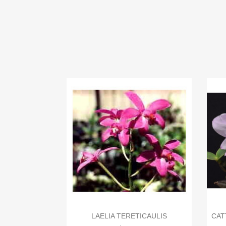

Visualização rápida
LAELIA TERETICAULIS
CAT