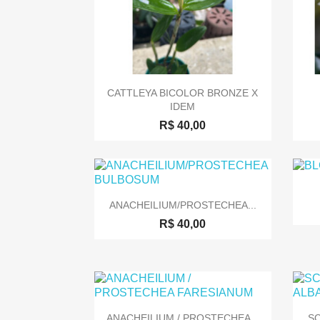

Visualização rápida
CATTLEYA BICOLOR BRONZE X
IDEM
R$ 40,00

Visualização rápida
ANACHEILIUM/PROSTECHEA...
R$ 40,00

Visualização rápida
ANACHEILIUM / PROSTECHEA...
S