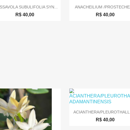


Visualização rápida
Visualização rápida
SSAVOLA SUBULIFOLIA SYN...
ANACHEILIUM /PROSTECHEA
R$ 40,00
R$ 40,00

Visualização rápida
ACIANTHERA/PLEUROTHALLIS
R$ 40,00