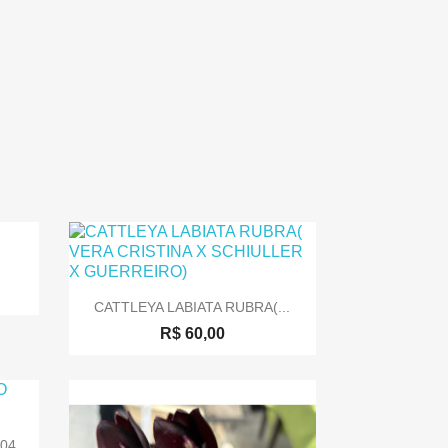

Visualização rápida
CATTLEYA LABIATA RUBRA(...
R$ 60,00
4...