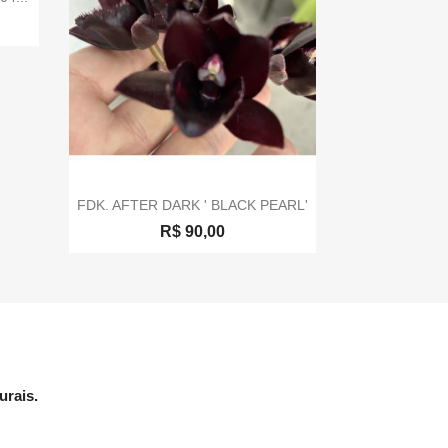

Visualização rápida
FDK. AFTER DARK ' BLACK PEARL'
R$ 90,00
urais.