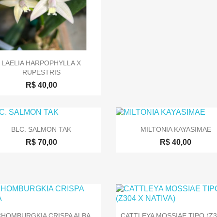

Visualização rápida
LAELIA HARPOPHYLLA X
RUPESTRIS
R$ 40,00


Visualização rápida
Visualização rápida
BLC. SALMON TAK
MILTONIA KAYASIMAE
R$ 70,00
R$ 40,00


Visualização rápida
Visualização rápida
CHOMBURGKIA CRISPA ALBA
CATTLEYA MOSSIAE TIPO (Z30