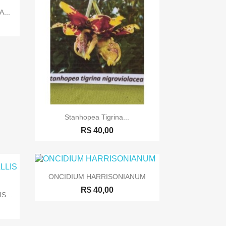
...

Visualização rápida
Stanhopea Tigrina...
R$ 40,00

Visualização rápida
ONCIDIUM HARRISONIANUM
R$ 40,00
...