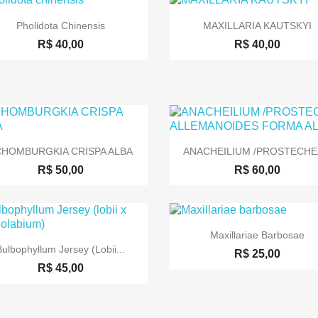


Visualização rápida
Visualização rápida
Pholidota Chinensis
MAXILLARIA KAUTSKYI
R$ 40,00
R$ 40,00


Visualização rápida
Visualização rápida
CHOMBURGKIA CRISPA ALBA
ANACHEILIUM /PROSTECHEA
R$ 50,00
R$ 60,00

Visualização rápida
Maxillariae Barbosae

Visualização rápida
Bulbophyllum Jersey (lobii...
R$ 25,00
R$ 45,00