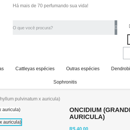
Há mais de 70 perfumando sua vida!
as
Cattleyas espécies
Outras espécies
Dendrob
Sophronitis
yllum pulvinatum x auricula)
ONCIDIUM (GRAND
AURICULA)
R$ 40,00