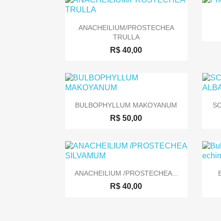

Visualização rápida
ANACHEILIUM/PROSTECHEA
TRULLA
R$ 40,00

Visualização rápida
BULBOPHYLLUM MAKOYANUM
S
R$ 50,00

Visualização rápida
ANACHEILIUM /PROSTECHEA...
R$ 40,00