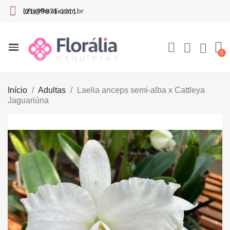
info@floralia.com.br
(21) 99871-1011
Início
Adultas
Laelia anceps semi-alba x Cattleya
Jaguariúna